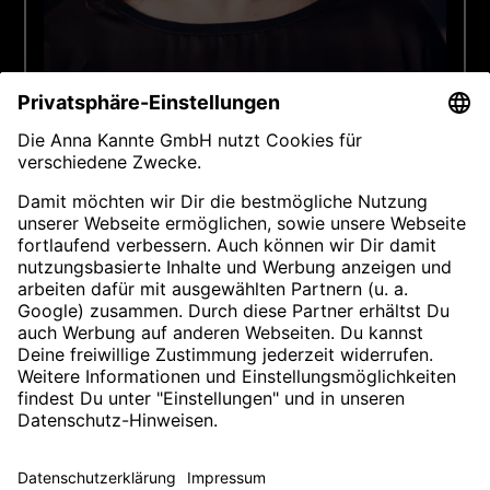
Andrea Pfingsttag
Personalservice Initiative
Telefon:
+49 (0)30 2694 3288
E-Mail:
andrea.pfingsttag@mercedes-benz.com
© 2026 Mercedes-Benz AG.
Impressum
Allgemeine Nutzungsbedingungen
Rechtliche Hinweise
Datenschutzerklärung