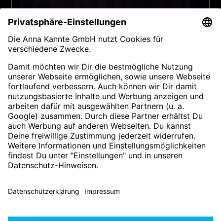
Andrea Pfingsttag
Personalservice Initiative
Telefon:
+49 (0)30 2694 3288
E-Mail:
andrea.pfingsttag@mercedes-benz.com
© 2026 Mercedes-Benz AG.
Impressum
Allgemeine Nutzungsbedingungen
Rechtliche Hinweise
Datenschutzerklärung
Datenschutzeinstellungen